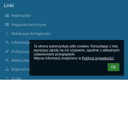
Linki
Webmaster
Wsparcie techniczne
Deklaracja dostępności
Informacje prawne
Ta strona wykorzystuje pliki cookies. Korzystając z niej 
wyrażasz zgodę na ich używanie, zgodnie z aktualnymi 
Polityka prywatności
ustawieniami przeglądarki.

Więcej informacji znajdziesz w 
Polityce prywatności
.
Metryczka
OK
Mapa strony
O nas
Kontakt
Aktualności
Kontakty
Szkoła Podstawowa im. 18 Dywizji Piechoty Ziemi Łomżynskiej
sekretariat - (086)2717071