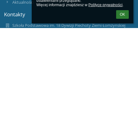
ustawieniami przeglądarki.

Aktualności
Więcej informacji znajdziesz w 
Polityce prywatności
.
Kontakty
OK
Szkoła Podstawowa im. 18 Dywizji Piechoty Ziemi Łomżynskiej
sekretariat - (086)2717071
spandrzejewo@wp.pl
ul. Srebińska 12 a
07-305 Andrzejewo
07-305 Andrzejewo
Poland
Logowanie
Nazwa użytkownika:
Hasło: