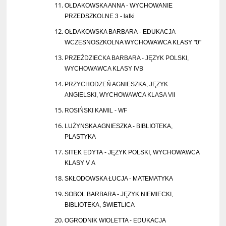
OŁDAKOWSKA ANNA - WYCHOWANIE
PRZEDSZKOLNE 3 - latki
OŁDAKOWSKA BARBARA - EDUKACJA
WCZESNOSZKOLNA WYCHOWAWCA KLASY "0"
PRZEŹDZIECKA BARBARA - JĘZYK POLSKI,
WYCHOWAWCA KLASY IVB
PRZYCHODZEŃ AGNIESZKA, JĘZYK
ANGIELSKI, WYCHOWAWCA KLASA VII
ROSIŃSKI KAMIL - WF
LUŻYNSKA AGNIESZKA - BIBLIOTEKA,
PLASTYKA
SITEK EDYTA - JĘZYK POLSKI, WYCHOWAWCA
KLASY V A
SKŁODOWSKA ŁUCJA - MATEMATYKA
SOBOL BARBARA - JĘZYK NIEMIECKI,
BIBLIOTEKA, ŚWIETLICA
OGRODNIK WIOLETTA - EDUKACJA