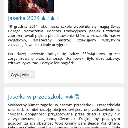
Jasełka 2024 🎄⭐🎄⭐
19 grudnia 2014 roku nasza szkoła wypełniła się magią Świąt
Bożego Narodzenia. Podczas tradycyjnych jasełek uczniowie
zaprezentowali piękne przedstawienie, które wprowadziło nas w
wyjątkowy, świąteczny nastrój. Dziękujemy wszystkim
za zaangażowanie i ciepłe przyjęcie!
Na dużej przerwie odbył się także **świąteczny quiz**
zorganizowany przez Samorząd Uczniowski. Było dużo zabawy,
zdrowej rywalizacji i oczywiście nagród!
Jasełka
Czytaj więcej
2024
🎄
⭐
Jasełka w przedszkolu ⭐🎄🎅
🎄
⭐:
Świąteczny klimat zagościł w naszym przedszkolu. Przedszkolaki
oraz rodzice mieli okazję obejrzeć świąteczne przedstawienie pt.
"Mroźna obojętność" przygotowane przez dzieci z grupy "0"
z wychowawcą p. Joanną Gwardiak. Dziękujemy przybyłym
gościom za ich obecność Wójt Gminy pani Beacie Ponichtera,
Sekretarz Gminy pani Ewie Staniaszko oraz przewodniczącej Rady