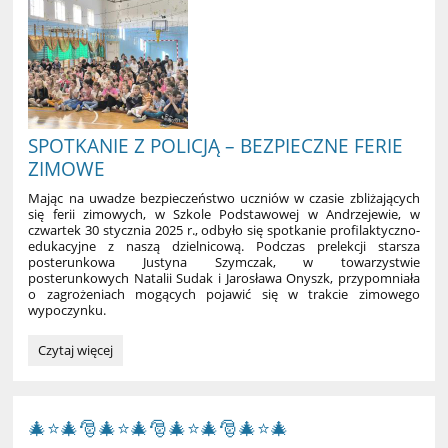
SPOTKANIE Z POLICJĄ – BEZPIECZNE FERIE
ZIMOWE
Mając na uwadze bezpieczeństwo uczniów w czasie zbliżających
się ferii zimowych, w Szkole Podstawowej w Andrzejewie, w
czwartek 30 stycznia 2025 r., odbyło się spotkanie profilaktyczno-
edukacyjne z naszą dzielnicową. Podczas prelekcji starsza
posterunkowa Justyna Szymczak, w towarzystwie
posterunkowych Natalii Sudak i Jarosława Onyszk, przypomniała
o zagrożeniach mogących pojawić się w trakcie zimowego
wypoczynku.
SPOTKANIE
Czytaj więcej
Z
POLICJĄ
–
BEZPIECZNE
🎄⭐🎄🎅🎄⭐🎄🎅🎄⭐🎄🎅🎄⭐🎄
FERIE