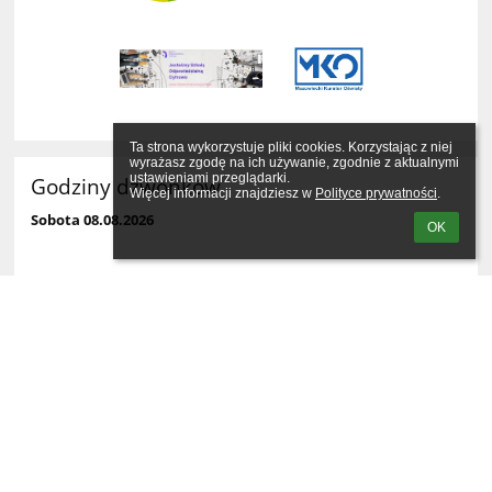
Ta strona wykorzystuje pliki cookies. Korzystając z niej 
wyrażasz zgodę na ich używanie, zgodnie z aktualnymi 
ustawieniami przeglądarki.

Godziny dzwonków
Więcej informacji znajdziesz w 
Polityce prywatności
.
Sobota 08.08.2026
OK