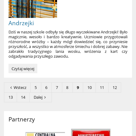
Andrzejki
Dziś w naszej szkole odbyły się długo wyczekiwane Andrzejki! Było
magicznie, wesoło i bardzo kreatywnie. Uczniowie przygotowali
różnorodne wróżby – każdy mógł dowiedzieć się, co przyniesie
przyszłość, a wszystko w atmosferze śmiechu i dobrej zabawy. Nie
zabrakło tradycyjnego lania wosku, wróżenia z kart czy
odgadywania przyszłego zawodu.
Andrzejki:
Czytaj więcej
Wstecz
5
6
7
8
9
10
11
12
13
14
Dalej
Partnerzy