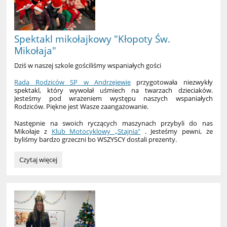
Spektakl mikołajkowy "Kłopoty Św.
Mikołaja"
Dziś w naszej szkole gościliśmy wspaniałych gości
Rada Rodziców SP w Andrzejewie
przygotowała niezwykły
spektakl, który wywołał uśmiech na twarzach dzieciaków.
Jesteśmy pod wrażeniem występu naszych wspaniałych
Rodziców. Piękne jest Wasze zaangażowanie.
Następnie na swoich ryczących maszynach przybyli do nas
Mikołaje z
Klub Motocyklowy „Stajnia"
. Jesteśmy pewni, że
byliśmy bardzo grzeczni bo WSZYSCY dostali prezenty.
Spektakl
Czytaj więcej
mikołajkowy
"Kłopoty
Św.
Mikołaja":