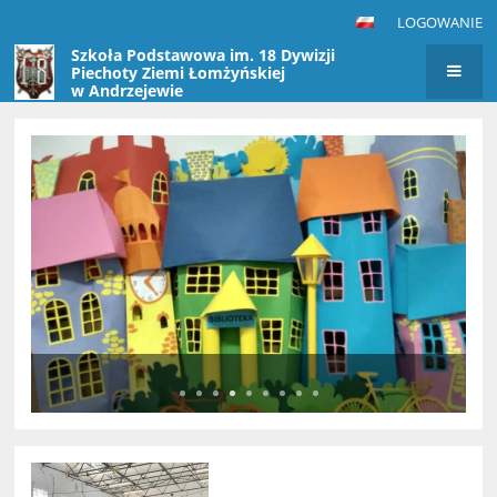
LOGOWANIE
Szkoła Podstawowa im. 18 Dywizji
Piechoty Ziemi Łomżyńskiej
w Andrzejewie
Strona
główna