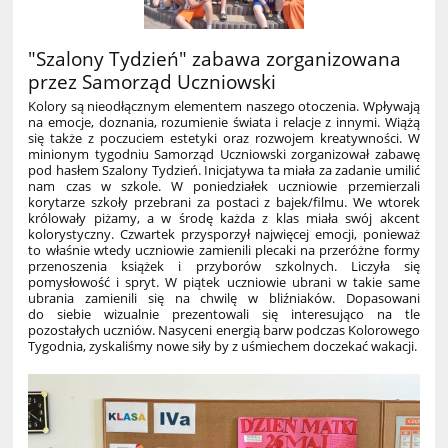
"Szalony Tydzień" zabawa zorganizowana
przez Samorząd Uczniowski
Kolory są nieodłącznym elementem naszego otoczenia. Wpływają
na emocje, doznania, rozumienie świata i relacje z innymi. Wiążą
się także z poczuciem estetyki oraz rozwojem kreatywności. W
minionym tygodniu Samorząd Uczniowski zorganizował zabawę
pod hasłem Szalony Tydzień. Inicjatywa ta miała za zadanie umilić
nam czas w szkole. W poniedziałek uczniowie przemierzali
korytarze szkoły przebrani za postaci z bajek/filmu. We wtorek
królowały piżamy, a w środę każda z klas miała swój akcent
kolorystyczny. Czwartek przysporzył najwięcej emocji, ponieważ
to właśnie wtedy uczniowie zamienili plecaki na przeróżne formy
przenoszenia książek i przyborów szkolnych. Liczyła się
pomysłowość i spryt. W piątek uczniowie ubrani w takie same
ubrania zamienili się na chwilę w bliźniaków. Dopasowani
do siebie wizualnie prezentowali się interesująco na tle
pozostałych uczniów. Nasyceni energią barw podczas Kolorowego
Tygodnia, zyskaliśmy nowe siły by z uśmiechem doczekać wakacji.