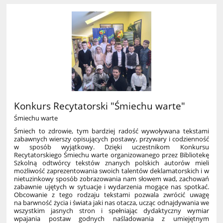
Konkurs Recytatorski "Śmiechu warte"
Śmiechu warte
Śmiech to zdrowie, tym bardziej radość wywoływana tekstami
zabawnych wierszy opisujących postawy, przywary i codzienność
w sposób wyjątkowy. Dzięki uczestnikom Konkursu
Recytatorskiego Śmiechu warte organizowanego przez Bibliotekę
Szkolną odtwórcy tekstów znanych polskich autorów mieli
możliwość zaprezentowania swoich talentów deklamatorskich i w
nietuzinkowy sposób zobrazowania nam słowem wad, zachowań
zabawnie ujętych w sytuacje i wydarzenia mogące nas spotkać.
Obcowanie z tego rodzaju tekstami pozwala zwrócić uwagę
na barwność życia i świata jaki nas otacza, ucząc odnajdywania we
wszystkim jasnych stron i spełniając dydaktyczny wymiar
wpajania postaw godnych naśladowania z umiejętnym