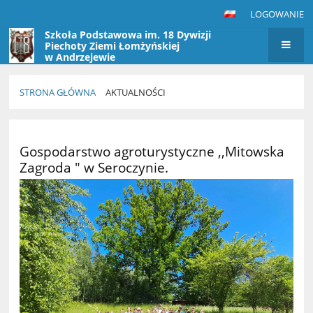
LOGOWANIE
Szkoła Podstawowa im. 18 Dywizji
Piechoty Ziemi Łomżyńskiej
w Andrzejewie
STRONA GŁÓWNA
AKTUALNOŚCI
Aktualności
Gospodarstwo agroturystyczne ,,Mitowska
Zagroda " w Seroczynie.