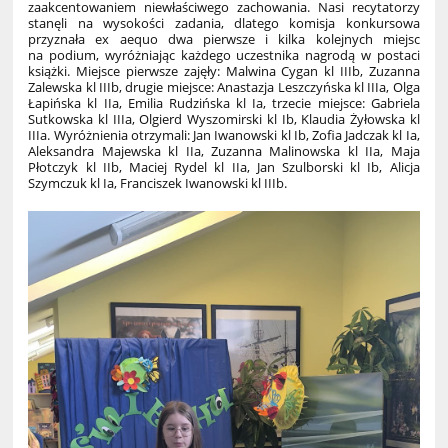
zaakcentowaniem niewłaściwego zachowania. Nasi recytatorzy
stanęli na wysokości zadania, dlatego komisja konkursowa
przyznała ex aequo dwa pierwsze i kilka kolejnych miejsc
na podium, wyróżniając każdego uczestnika nagrodą w postaci
książki. Miejsce pierwsze zajęły: Malwina Cygan kl IIIb, Zuzanna
Zalewska kl IIIb, drugie miejsce: Anastazja Leszczyńska kl IIIa, Olga
Łapińska kl IIa, Emilia Rudzińska kl Ia, trzecie miejsce: Gabriela
Sutkowska kl IIIa, Olgierd Wyszomirski kl Ib, Klaudia Żyłowska kl
IIIa. Wyróżnienia otrzymali: Jan Iwanowski kl Ib, Zofia Jadczak kl Ia,
Aleksandra Majewska kl IIa, Zuzanna Malinowska kl IIa, Maja
Płotczyk kl IIb, Maciej Rydel kl IIa, Jan Szulborski kl Ib, Alicja
Szymczuk kl Ia, Franciszek Iwanowski kl IIIb.