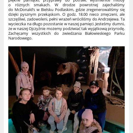
piękne pamiątki, przyprawy do potraw, wyśmienite miody
o różnych smakach. W drodze powrotnej zajechaliśmy
do McDonald’s w Bielsku Podlaskim, gdzie zregenerowaliśmy się
dzięki pysznym przekąskom. O godz. 18.00 nieco zmęczeni, ale
szczęśliwi, zadowoleni, pełni wrażeń wróciliśmy do Andrzejewa. Ta
wycieczka na długo pozostanie w naszej pamięci. Jesteśmy dumni,
że w naszej Ojczyźnie możemy podziwiać tak wyjątkową przyrodę.
Zachęcamy wszystkich do zwiedzania Białowieskiego Parku
Narodowego.