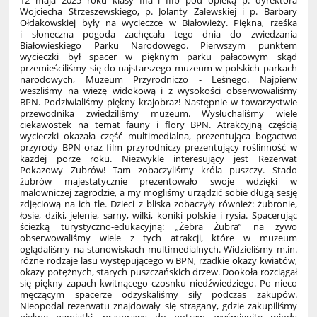
12 maja 2025 roku klasy IIIa i IIIb pod opieką p. dyrektora
Wojciecha Strzeszewskiego, p. Jolanty Zalewskiej i p. Barbary
Ołdakowskiej były na wycieczce w Białowieży. Piękna, rześka
i słoneczna pogoda zachęcała tego dnia do zwiedzania
Białowieskiego Parku Narodowego. Pierwszym punktem
wycieczki był spacer w pięknym parku pałacowym skąd
przemieściliśmy się do najstarszego muzeum w polskich parkach
narodowych, Muzeum Przyrodniczo - Leśnego. Najpierw
weszliśmy na wieżę widokową i z wysokości obserwowaliśmy
BPN. Podziwialiśmy piękny krajobraz! Następnie w towarzystwie
przewodnika zwiedziliśmy muzeum. Wysłuchaliśmy wiele
ciekawostek na temat fauny i flory BPN. Atrakcyjną częścią
wycieczki okazała część multimedialna, prezentująca bogactwo
przyrody BPN oraz film przyrodniczy prezentujący roślinność w
każdej porze roku. Niezwykle interesujący jest Rezerwat
Pokazowy Żubrów! Tam zobaczyliśmy króla puszczy. Stado
żubrów majestatycznie prezentowało swoje wdzięki w
malowniczej zagrodzie, a my mogliśmy urządzić sobie długą sesję
zdjęciową na ich tle. Dzieci z bliska zobaczyły również: żubronie,
łosie, dziki, jelenie, sarny, wilki, koniki polskie i rysia. Spacerując
ścieżką turystyczno-edukacyjną: „Żebra Żubra” na żywo
obserwowaliśmy wiele z tych atrakcji, które w muzeum
oglądaliśmy na stanowiskach multimedialnych. Widzieliśmy m.in.
różne rodzaje lasu występującego w BPN, rzadkie okazy kwiatów,
okazy potężnych, starych puszczańskich drzew. Dookoła rozciągał
się piękny zapach kwitnącego czosnku niedźwiedziego. Po nieco
męczącym spacerze odzyskaliśmy siły podczas zakupów.
Nieopodal rezerwatu znajdowały się stragany, gdzie zakupiliśmy