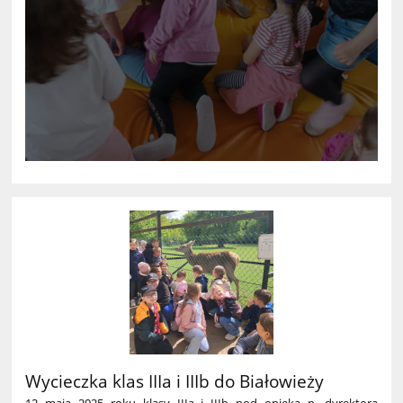
Wycieczka klas IIIa i IIIb do Białowieży