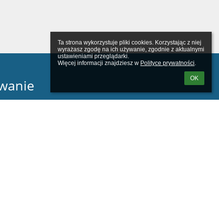
Ta strona wykorzystuje pliki cookies. Korzystając z niej 
wyrażasz zgodę na ich używanie, zgodnie z aktualnymi 
ustawieniami przeglądarki.

Więcej informacji znajdziesz w 
Polityce prywatności
.
OK
wanie
tkownika:
m loginu lub hasła