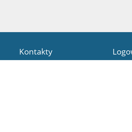
Kontakty
Logo
Szkoła Podstawowa im. 18 Dywizji Piechoty
Nazwa uży
Ziemi Łomżynskiej
sekretariat - (086)2717071
Hasło:
spandrzejewo@wp.pl
ul. Srebińska 12 a
07-305 Andrzejewo
07-305 Andrzejewo
Poland
Zapomniałe