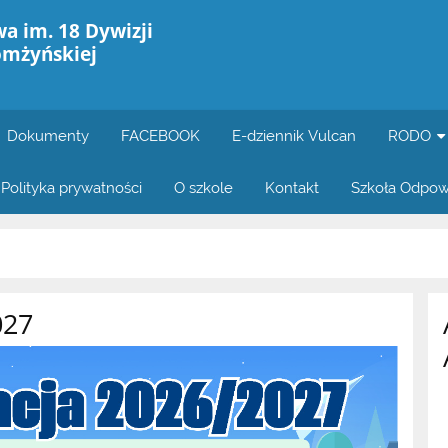
a im. 18 Dywizji
omżyńskiej
Dokumenty
FACEBOOK
E-dziennik Vulcan
RODO
Polityka prywatności
O szkole
Kontakt
Szkoła Odpow
027