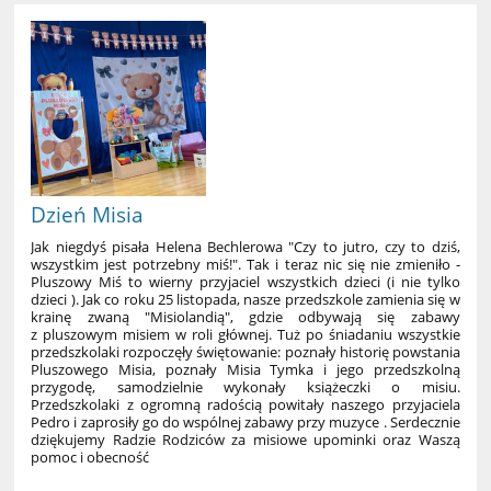
Tabliczki
Mnożenia
–
podsumowanie
naszego
tygodnia!:
Dzień Misia
Jak niegdyś pisała Helena Bechlerowa "Czy to jutro, czy to dziś,
wszystkim jest potrzebny miś!". Tak i teraz nic się nie zmieniło -
Pluszowy Miś to wierny przyjaciel wszystkich dzieci (i nie tylko
dzieci ). Jak co roku 25 listopada, nasze przedszkole zamienia się w
krainę zwaną "Misiolandią", gdzie odbywają się zabawy
z pluszowym misiem w roli głównej. Tuż po śniadaniu wszystkie
przedszkolaki rozpoczęły świętowanie: poznały historię powstania
Pluszowego Misia, poznały Misia Tymka i jego przedszkolną
przygodę, samodzielnie wykonały książeczki o misiu.
Przedszkolaki z ogromną radością powitały naszego przyjaciela
Pedro i zaprosiły go do wspólnej zabawy przy muzyce . Serdecznie
dziękujemy Radzie Rodziców za misiowe upominki oraz Waszą
pomoc i obecność