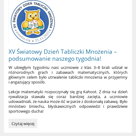
Dom
Rodziny
Pileckich:
XV Światowy Dzień Tabliczki Mnożenia –
podsumowanie naszego tygodnia!
W ubiegłym tygodniu nasi uczniowie z klas 3–8 brali udział w
różnorodnych grach i zabawach matematycznych, których
głównym celem było utrwalenie tabliczki mnożenia w przyjemny
i angażujący sposób.
Lekcje matematyki rozpoczynały się grą Kahoot. Z dnia na dzień
rywalizacja stawała się coraz bardziej zacięta, a uczniowie
udowadniali, że nauka może iść w parze z doskonałą zabawą. Było
mnóstwo śmiechu, błyskawicznych odpowiedzi i prawdziwie
sportowego ducha!
XV
Czytaj więcej
Światowy
Dzień