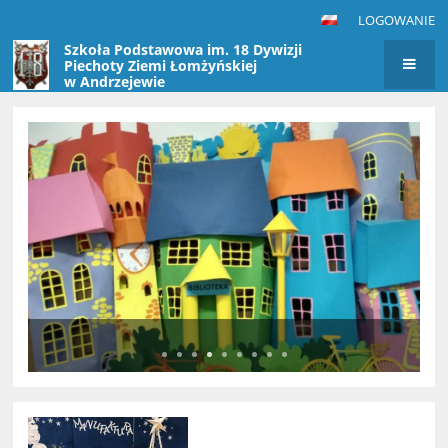
LOGOWANIE
Szkoła Podstawowa im. 18 Dywizji
Piechoty Ziemi Łomżyńskiej
w Andrzejewie
Strona
główna