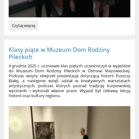
WYJAZD
Czytaj więcej
DO
TEATRU
LALKI
I
Klasy piąte w Muzeum Dom Rodziny
AKTORA
Pileckich
W
ŁOMŻY
4 grudnia 2025 r. uczniowie klas piątych uczestniczyli w wyjeździe
NA
do Muzeum Dom Rodziny Pileckich w Ostrowi Mazowieckiej.
SPEKTAKL
Podczas wizyty obejrzeli prezentację dotyczącą historii Puszczy
Białej, a następnie wzięli udział w kreatywnych warsztatach
PT.
artystycznych, podczas których poznali tradycję kurpiowskiej
,,CHŁOPIEC
wycinanki i wykonali własne prace. Wyjazd był ciekawą lekcją
I
historii oraz kultury regionu.
GWIAZDKA”: