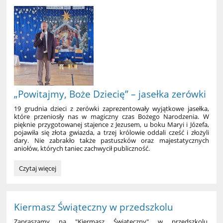
przedstawienie
bożonarodzeniowe:
„Powitajmy, Boże Dziecię” – jasełka zerówki
19 grudnia dzieci z zerówki zaprezentowały wyjątkowe jasełka,
które przeniosły nas w magiczny czas Bożego Narodzenia. W
pięknie przygotowanej stajence z Jezusem, u boku Maryi i Józefa,
pojawiła się złota gwiazda, a trzej królowie oddali cześć i złożyli
dary. Nie zabrakło także pastuszków oraz majestatycznych
aniołów, których taniec zachwycił publiczność.
„Powitajmy,
Czytaj więcej
Boże
Dziecię”
–
jasełka
Kiermasz Świąteczny w przedszkolu
zerówki
Zapraszamy na "Kiermasz Świąteczny" w przedszkolu.
: