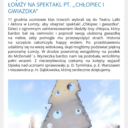
ŁOMŻY NA SPEKTAKL PT. ,,CHŁOPIEC I
GWIAZDKA”
11 grudnia uczniowie klas trzecich wybrali się do Teatru Lalki
i Aktora w Łomży, aby obejrzeć spektakl „Chłopiec i gwiazdka”.
Dzieci z ogromnym zainteresowaniem śledziły losy chłopca, który
bardzo bał się ciemności i poprosił swoją ulubioną gwiazdkę
na niebie, żeby pomogła mu przezwyciężyć strach. Historia
na szczęście zakończyła happy endem. Po przedstawieniu
udaliśmy się na wieżę widokową, skąd mogliśmy podziwiać piękną
panoramę Łomży. W drodze powrotnej wstąpiliśmy na posiłek
do McDonald`s. Wycieczka bardzo nam się podobała, wróciliśmy
pełni wrażeń. Z niecierpliwością czekamy na kolejny wyjazd!
Opiekę nad uczniami sprawowały: p. D. Tymińska, p. E. Warszawin
i niezawodna p. H. Dąbkowska, której serdecznie dziękujemy.