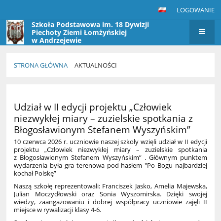
LOGOWANIE
Szkoła Podstawowa im. 18 Dywizji
Piechoty Ziemi Łomżyńskiej
w Andrzejewie
STRONA GŁÓWNA
AKTUALNOŚCI
Aktualności
Udział w II edycji projektu „Człowiek
niezwykłej miary – zuzielskie spotkania z
Błogosławionym Stefanem Wyszyńskim”
10 czerwca 2026 r. uczniowie naszej szkoły wzięli udział w II edycji
projektu „Człowiek niezwykłej miary – zuzielskie spotkania
z Błogosławionym Stefanem Wyszyńskim” . Głównym punktem
wydarzenia była gra terenowa pod hasłem "Po Bogu najbardziej
kochał Polskę”
Naszą szkołę reprezentowali: Franciszek Jasko, Amelia Majewska,
Julian Moczydłowski oraz Sonia Wyszomirska. Dzięki swojej
wiedzy, zaangażowaniu i dobrej współpracy uczniowie zajęli II
miejsce w rywalizacji klasy 4-6.