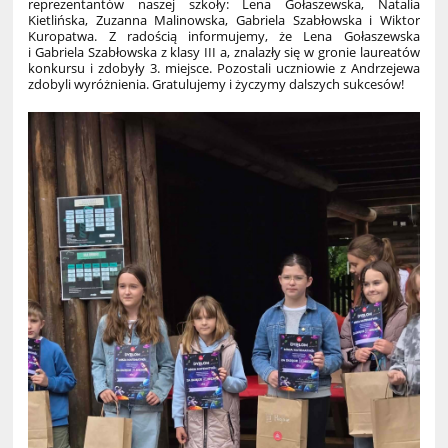
reprezentantów naszej szkoły: Lena Gołaszewska, Natalia
Kietlińska, Zuzanna Malinowska, Gabriela Szabłowska i Wiktor
Kuropatwa. Z radością informujemy, że Lena Gołaszewska
i Gabriela Szabłowska z klasy III a, znalazły się w gronie laureatów
konkursu i zdobyły 3. miejsce. Pozostali uczniowie z Andrzejewa
zdobyli wyróżnienia. Gratulujemy i życzymy dalszych sukcesów!