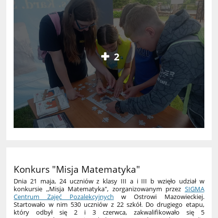
2
Konkurs "Misja Matematyka"
Dnia 21 maja, 24 uczniów z klasy III a i III b wzięło udział w
konkursie ,,Misja Matematyka", zorganizowanym przez
SIGMA
Centrum Zajęć Pozalekcyjnych
w Ostrowi Mazowieckiej.
Startowało w nim 530 uczniów z 22 szkół. Do drugiego etapu,
który odbył się 2 i 3 czerwca, zakwalifikowało się 5