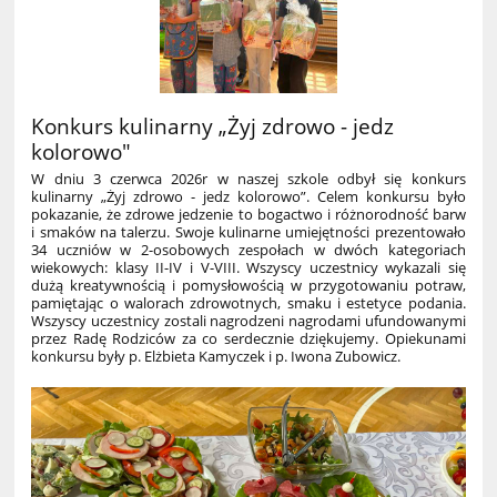
Konkurs kulinarny „Żyj zdrowo - jedz
kolorowo"
W dniu 3 czerwca 2026r w naszej szkole odbył się konkurs
kulinarny „Żyj zdrowo - jedz kolorowo”. Celem konkursu było
pokazanie, że zdrowe jedzenie to bogactwo i różnorodność barw
i smaków na talerzu. Swoje kulinarne umiejętności prezentowało
34 uczniów w 2-osobowych zespołach w dwóch kategoriach
wiekowych: klasy II-IV i V-VIII. Wszyscy uczestnicy wykazali się
dużą kreatywnością i pomysłowością w przygotowaniu potraw,
pamiętając o walorach zdrowotnych, smaku i estetyce podania.
Wszyscy uczestnicy zostali nagrodzeni nagrodami ufundowanymi
przez Radę Rodziców za co serdecznie dziękujemy. Opiekunami
konkursu były p. Elżbieta Kamyczek i p. Iwona Zubowicz.