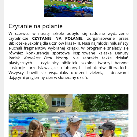
Czytanie na polanie
W czerwcu w naszej szkole odbyło się radosne wydarzenie
czytelnicze
CZYTANIE NA POLANIE
, zorganizowane przez
Bibliotekę Szkolną dla uczniów klas I–III. Nasi najmłodsi milusińscy
słuchali fragmentów wybranej książki. W programie znalazły się
również
konkurencje sportowe
inspirowane książką Danuty
Parlak
Kapelusz Pani Wrony
. Nie zabrakło także
działań
plastycznych
—
czytelnicy biblioteki szkolnej tworzyli barwne
ilustracje przedstawiające ulubionych bohaterów literackich.
Wszyscy bawili się wspaniale, otoczeni zielenią i drzewami
dającymi przyjemny cień w słoneczny dzień.