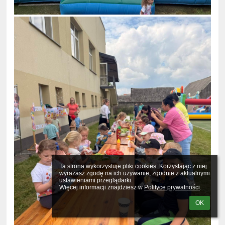
Ta strona wykorzystuje pliki cookies. Korzystając z niej 
wyrażasz zgodę na ich używanie, zgodnie z aktualnymi 
ustawieniami przeglądarki.

Więcej informacji znajdziesz w 
Polityce prywatności
.
OK