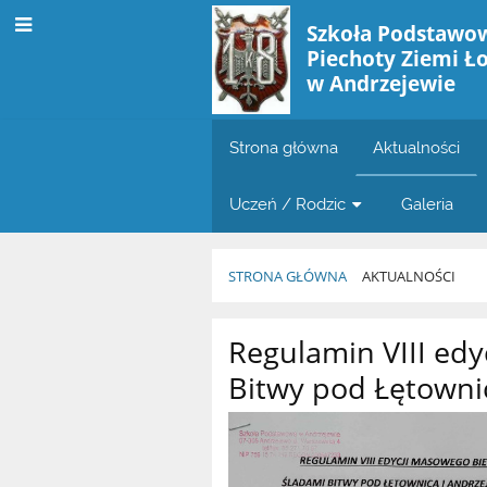
Szkoła Podstawow
Piechoty Ziemi Ł
w Andrzejewie
Strona główna
Aktualności
Uczeń / Rodzic
Galeria
STRONA GŁÓWNA
AKTUALNOŚCI
Aktualności
Regulamin VIII ed
Bitwy pod Łętowni