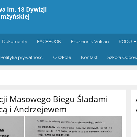
a im. 18 Dywizji
omżyńskiej
Dokumenty
FACEBOOK
E-dziennik Vulcan
RODO
Polityka prywatności
O szkole
Kontakt
Szkoła Odpow
ycji Masowego Biegu Śladami
cą i Andrzejewem