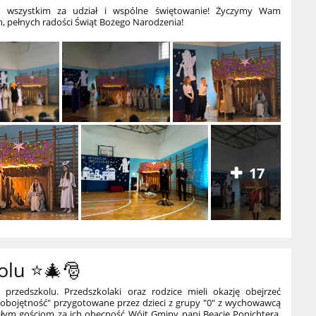
y wszystkim za udział i wspólne świętowanie! Życzymy Wam
, pełnych radości Świąt Bożego Narodzenia!
17
olu ⭐🎄🎅
przedszkolu. Przedszkolaki oraz rodzice mieli okazję obejrzeć
 obojętność" przygotowane przez dzieci z grupy "0" z wychowawcą
yłym gościom za ich obecność Wójt Gminy pani Beacie Ponichtera,