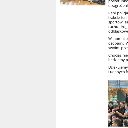
posterun
o zagrożen
Pani polic
trakcie fe
sportów zi
ruchu drog
odblaskowe
Wspomniała
osobami. W
swoimi prz
Chociaż nie
będziemy p
Dziękujemy
i udanych fe