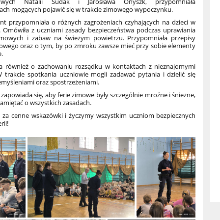
kowych Natalii Sudak i Jarosława Onyszk, przypomniała
iach mogących pojawić się w trakcie zimowego wypoczynku.
jant przypomniała o różnych zagrożeniach czyhających na dzieci w
rii. Omówiła z uczniami zasady bezpieczeństwa podczas uprawiania
mowych i zabaw na świeżym powietrzu. Przypomniała przepisy
owego oraz o tym, by po zmroku zawsze mieć przy sobie elementy
.
 również o zachowaniu rozsądku w kontaktach z nieznajomymi
 trakcie spotkania uczniowie mogli zadawać pytania i dzielić się
emyśleniami oraz spostrzeżeniami.
 zapowiada się, aby ferie zimowe były szczególnie mroźne i śnieżne,
amiętać o wszystkich zasadach.
 za cenne wskazówki i życzymy wszystkim uczniom bezpiecznych
rii!