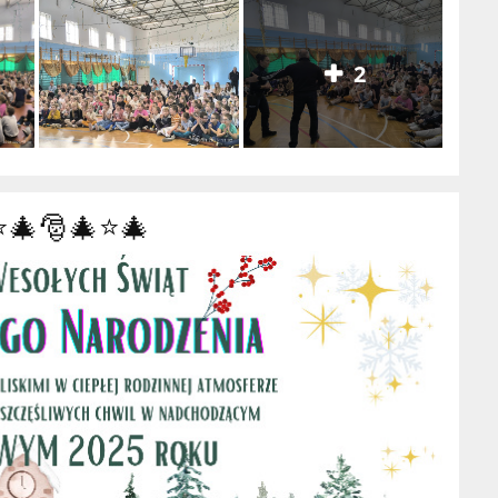
2
⭐🎄🎅🎄⭐🎄