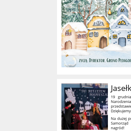
Jaseł
19 grudni
Narodzenia
przedstawi
Dziękujemy 
Na dużej p
Samorząd U
nagród!