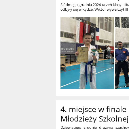
Siódmego grudnia 2024 uczeń klasy IIIb,
odbyły się w Rydze. Wiktor wywalczył III
4. miejsce w final
Młodzieży Szkolne
Dziewiątego grudnia drużyna szacho