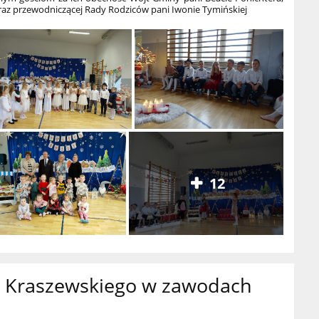
raz przewodniczącej Rady Rodziców pani Iwonie Tymińskiej
12
ra Kraszewskiego w zawodach