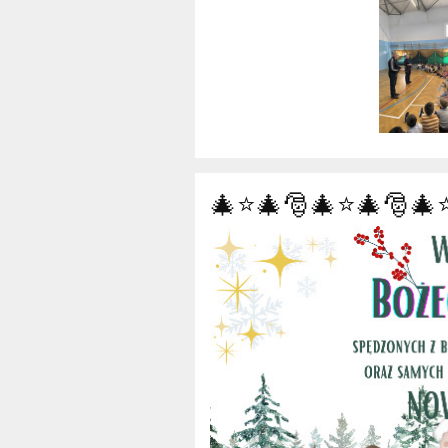
🎄⭐🎄🎅🎄⭐🎄🎅🎄