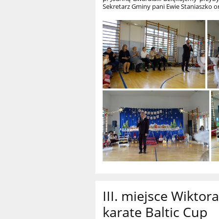
Sekretarz Gminy pani Ewie Staniaszko o
III. miejsce Wikto
karate Baltic Cup