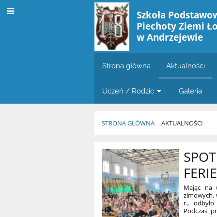
Szkoła Podstawow
Piechoty Ziemi Ł
w Andrzejewie
Strona główna
Aktualności
Uczeń / Rodzic
Galeria
STRONA GŁÓWNA
AKTUALNOŚCI
Aktualności
SPOT
FERI
Mając na u
zimowych, 
r., odbyło
Podczas pr