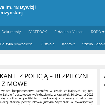
a im. 18 Dywizji
omżyńskiej
Dokumenty
FACEBOOK
E-dziennik Vulcan
RODO
Polityka prywatności
O szkole
Kontakt
Szkoła Odpow
KANIE Z POLICJĄ – BEZPIECZNE
E ZIMOWE
wadze bezpieczeństwo uczniów w czasie zbliżających się ferii
w Szkole Podstawowej w Andrzejewie, w czwartek 30 stycznia 2025
 się spotkanie profilaktyczno-edukacyjne z naszą dzielnicową.
elekcji starsza posterunkowa Justyna Szymczak, w towarzystwie