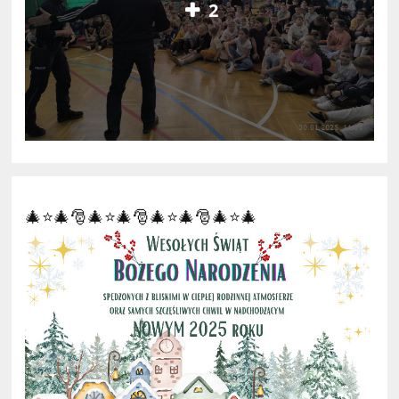
2
🎄⭐🎄🎅🎄⭐🎄🎅🎄⭐🎄🎅🎄⭐🎄