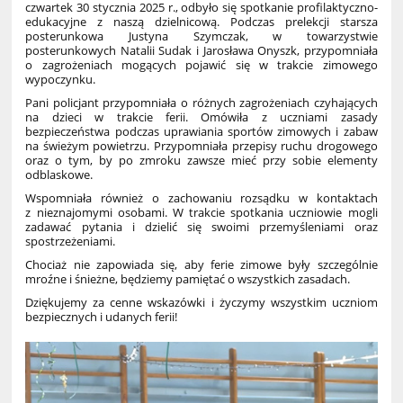
czwartek 30 stycznia 2025 r., odbyło się spotkanie profilaktyczno-
edukacyjne z naszą dzielnicową. Podczas prelekcji starsza
posterunkowa Justyna Szymczak, w towarzystwie
posterunkowych Natalii Sudak i Jarosława Onyszk, przypomniała
o zagrożeniach mogących pojawić się w trakcie zimowego
wypoczynku.
Pani policjant przypomniała o różnych zagrożeniach czyhających
na dzieci w trakcie ferii. Omówiła z uczniami zasady
bezpieczeństwa podczas uprawiania sportów zimowych i zabaw
na świeżym powietrzu. Przypomniała przepisy ruchu drogowego
oraz o tym, by po zmroku zawsze mieć przy sobie elementy
odblaskowe.
Wspomniała również o zachowaniu rozsądku w kontaktach
z nieznajomymi osobami. W trakcie spotkania uczniowie mogli
zadawać pytania i dzielić się swoimi przemyśleniami oraz
spostrzeżeniami.
Chociaż nie zapowiada się, aby ferie zimowe były szczególnie
mroźne i śnieżne, będziemy pamiętać o wszystkich zasadach.
Dziękujemy za cenne wskazówki i życzymy wszystkim uczniom
bezpiecznych i udanych ferii!