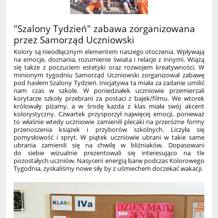
"Szalony Tydzień" zabawa zorganizowana
przez Samorząd Uczniowski
Kolory są nieodłącznym elementem naszego otoczenia. Wpływają
na emocje, doznania, rozumienie świata i relacje z innymi. Wiążą
się także z poczuciem estetyki oraz rozwojem kreatywności. W
minionym tygodniu Samorząd Uczniowski zorganizował zabawę
pod hasłem Szalony Tydzień. Inicjatywa ta miała za zadanie umilić
nam czas w szkole. W poniedziałek uczniowie przemierzali
korytarze szkoły przebrani za postaci z bajek/filmu. We wtorek
królowały piżamy, a w środę każda z klas miała swój akcent
kolorystyczny. Czwartek przysporzył najwięcej emocji, ponieważ
to właśnie wtedy uczniowie zamienili plecaki na przeróżne formy
przenoszenia książek i przyborów szkolnych. Liczyła się
pomysłowość i spryt. W piątek uczniowie ubrani w takie same
ubrania zamienili się na chwilę w bliźniaków. Dopasowani
do siebie wizualnie prezentowali się interesująco na tle
pozostałych uczniów. Nasyceni energią barw podczas Kolorowego
Tygodnia, zyskaliśmy nowe siły by z uśmiechem doczekać wakacji.