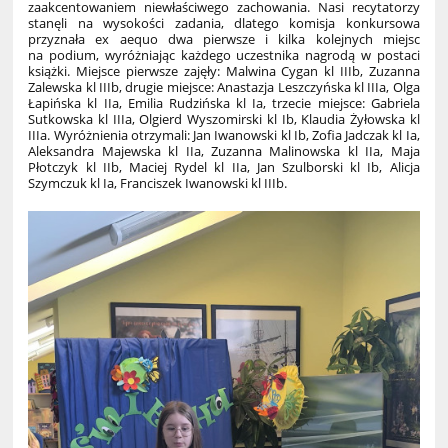
zaakcentowaniem niewłaściwego zachowania. Nasi recytatorzy
stanęli na wysokości zadania, dlatego komisja konkursowa
przyznała ex aequo dwa pierwsze i kilka kolejnych miejsc
na podium, wyróżniając każdego uczestnika nagrodą w postaci
książki. Miejsce pierwsze zajęły: Malwina Cygan kl IIIb, Zuzanna
Zalewska kl IIIb, drugie miejsce: Anastazja Leszczyńska kl IIIa, Olga
Łapińska kl IIa, Emilia Rudzińska kl Ia, trzecie miejsce: Gabriela
Sutkowska kl IIIa, Olgierd Wyszomirski kl Ib, Klaudia Żyłowska kl
IIIa. Wyróżnienia otrzymali: Jan Iwanowski kl Ib, Zofia Jadczak kl Ia,
Aleksandra Majewska kl IIa, Zuzanna Malinowska kl IIa, Maja
Płotczyk kl IIb, Maciej Rydel kl IIa, Jan Szulborski kl Ib, Alicja
Szymczuk kl Ia, Franciszek Iwanowski kl IIIb.