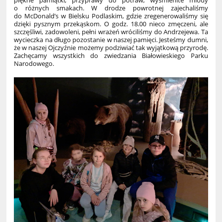
piękne pamiątki, przyprawy do potraw, wyśmienite miody
o różnych smakach. W drodze powrotnej zajechaliśmy
do McDonald’s w Bielsku Podlaskim, gdzie zregenerowaliśmy się
dzięki pysznym przekąskom. O godz. 18.00 nieco zmęczeni, ale
szczęśliwi, zadowoleni, pełni wrażeń wróciliśmy do Andrzejewa. Ta
wycieczka na długo pozostanie w naszej pamięci. Jesteśmy dumni,
że w naszej Ojczyźnie możemy podziwiać tak wyjątkową przyrodę.
Zachęcamy wszystkich do zwiedzania Białowieskiego Parku
Narodowego.