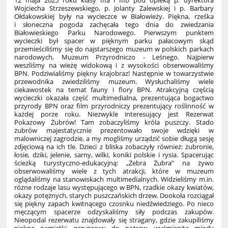
12 maja 2025 roku klasy IIIa i IIIb pod opieką p. dyrektora
Wojciecha Strzeszewskiego, p. Jolanty Zalewskiej i p. Barbary
Ołdakowskiej były na wycieczce w Białowieży. Piękna, rześka
i słoneczna pogoda zachęcała tego dnia do zwiedzania
Białowieskiego Parku Narodowego. Pierwszym punktem
wycieczki był spacer w pięknym parku pałacowym skąd
przemieściliśmy się do najstarszego muzeum w polskich parkach
narodowych, Muzeum Przyrodniczo - Leśnego. Najpierw
weszliśmy na wieżę widokową i z wysokości obserwowaliśmy
BPN. Podziwialiśmy piękny krajobraz! Następnie w towarzystwie
przewodnika zwiedziliśmy muzeum. Wysłuchaliśmy wiele
ciekawostek na temat fauny i flory BPN. Atrakcyjną częścią
wycieczki okazała część multimedialna, prezentująca bogactwo
przyrody BPN oraz film przyrodniczy prezentujący roślinność w
każdej porze roku. Niezwykle interesujący jest Rezerwat
Pokazowy Żubrów! Tam zobaczyliśmy króla puszczy. Stado
żubrów majestatycznie prezentowało swoje wdzięki w
malowniczej zagrodzie, a my mogliśmy urządzić sobie długą sesję
zdjęciową na ich tle. Dzieci z bliska zobaczyły również: żubronie,
łosie, dziki, jelenie, sarny, wilki, koniki polskie i rysia. Spacerując
ścieżką turystyczno-edukacyjną: „Żebra Żubra” na żywo
obserwowaliśmy wiele z tych atrakcji, które w muzeum
oglądaliśmy na stanowiskach multimedialnych. Widzieliśmy m.in.
różne rodzaje lasu występującego w BPN, rzadkie okazy kwiatów,
okazy potężnych, starych puszczańskich drzew. Dookoła rozciągał
się piękny zapach kwitnącego czosnku niedźwiedziego. Po nieco
męczącym spacerze odzyskaliśmy siły podczas zakupów.
Nieopodal rezerwatu znajdowały się stragany, gdzie zakupiliśmy