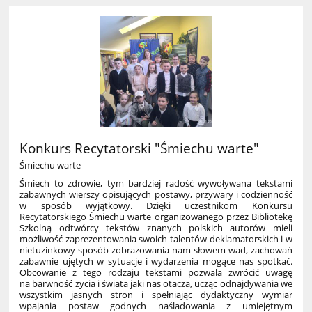
Konkurs Recytatorski "Śmiechu warte"
Śmiechu warte
Śmiech to zdrowie, tym bardziej radość wywoływana tekstami
zabawnych wierszy opisujących postawy, przywary i codzienność
w sposób wyjątkowy. Dzięki uczestnikom Konkursu
Recytatorskiego Śmiechu warte organizowanego przez Bibliotekę
Szkolną odtwórcy tekstów znanych polskich autorów mieli
możliwość zaprezentowania swoich talentów deklamatorskich i w
nietuzinkowy sposób zobrazowania nam słowem wad, zachowań
zabawnie ujętych w sytuacje i wydarzenia mogące nas spotkać.
Obcowanie z tego rodzaju tekstami pozwala zwrócić uwagę
na barwność życia i świata jaki nas otacza, ucząc odnajdywania we
wszystkim jasnych stron i spełniając dydaktyczny wymiar
wpajania postaw godnych naśladowania z umiejętnym