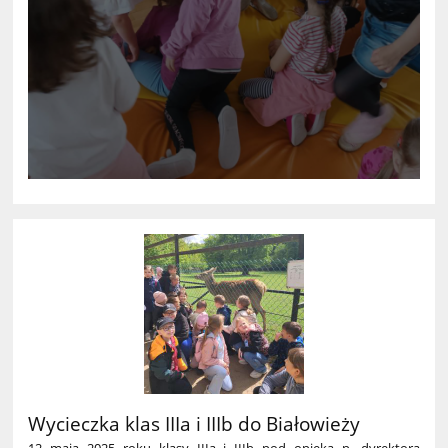
Wycieczka klas IIIa i IIIb do Białowieży