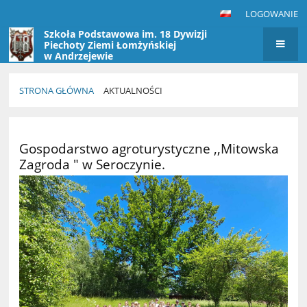
LOGOWANIE
Szkoła Podstawowa im. 18 Dywizji
Piechoty Ziemi Łomżyńskiej
w Andrzejewie
STRONA GŁÓWNA
AKTUALNOŚCI
Aktualności
Gospodarstwo agroturystyczne ,,Mitowska
Zagroda " w Seroczynie.