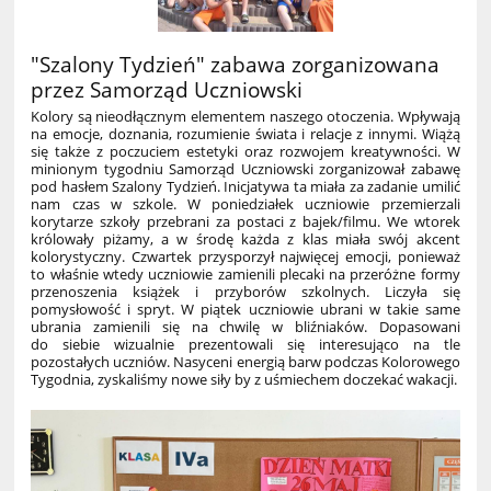
"Szalony Tydzień" zabawa zorganizowana
przez Samorząd Uczniowski
Kolory są nieodłącznym elementem naszego otoczenia. Wpływają
na emocje, doznania, rozumienie świata i relacje z innymi. Wiążą
się także z poczuciem estetyki oraz rozwojem kreatywności. W
minionym tygodniu Samorząd Uczniowski zorganizował zabawę
pod hasłem Szalony Tydzień. Inicjatywa ta miała za zadanie umilić
nam czas w szkole. W poniedziałek uczniowie przemierzali
korytarze szkoły przebrani za postaci z bajek/filmu. We wtorek
królowały piżamy, a w środę każda z klas miała swój akcent
kolorystyczny. Czwartek przysporzył najwięcej emocji, ponieważ
to właśnie wtedy uczniowie zamienili plecaki na przeróżne formy
przenoszenia książek i przyborów szkolnych. Liczyła się
pomysłowość i spryt. W piątek uczniowie ubrani w takie same
ubrania zamienili się na chwilę w bliźniaków. Dopasowani
do siebie wizualnie prezentowali się interesująco na tle
pozostałych uczniów. Nasyceni energią barw podczas Kolorowego
Tygodnia, zyskaliśmy nowe siły by z uśmiechem doczekać wakacji.