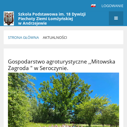
LOGOWANIE
Szkoła Podstawowa im. 18 Dywizji
Piechoty Ziemi Łomżyńskiej
w Andrzejewie
STRONA GŁÓWNA
AKTUALNOŚCI
Aktualności
Gospodarstwo agroturystyczne ,,Mitowska
Zagroda " w Seroczynie.