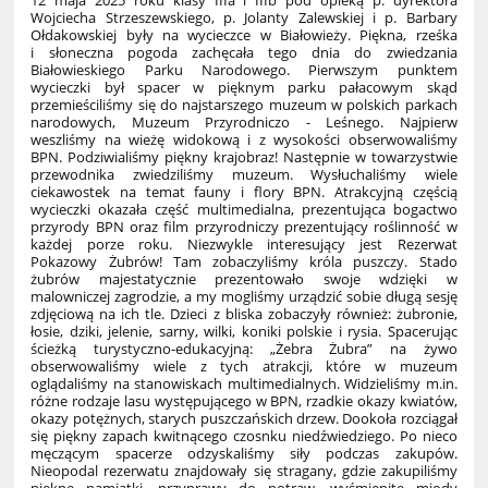
12 maja 2025 roku klasy IIIa i IIIb pod opieką p. dyrektora
Wojciecha Strzeszewskiego, p. Jolanty Zalewskiej i p. Barbary
Ołdakowskiej były na wycieczce w Białowieży. Piękna, rześka
i słoneczna pogoda zachęcała tego dnia do zwiedzania
Białowieskiego Parku Narodowego. Pierwszym punktem
wycieczki był spacer w pięknym parku pałacowym skąd
przemieściliśmy się do najstarszego muzeum w polskich parkach
narodowych, Muzeum Przyrodniczo - Leśnego. Najpierw
weszliśmy na wieżę widokową i z wysokości obserwowaliśmy
BPN. Podziwialiśmy piękny krajobraz! Następnie w towarzystwie
przewodnika zwiedziliśmy muzeum. Wysłuchaliśmy wiele
ciekawostek na temat fauny i flory BPN. Atrakcyjną częścią
wycieczki okazała część multimedialna, prezentująca bogactwo
przyrody BPN oraz film przyrodniczy prezentujący roślinność w
każdej porze roku. Niezwykle interesujący jest Rezerwat
Pokazowy Żubrów! Tam zobaczyliśmy króla puszczy. Stado
żubrów majestatycznie prezentowało swoje wdzięki w
malowniczej zagrodzie, a my mogliśmy urządzić sobie długą sesję
zdjęciową na ich tle. Dzieci z bliska zobaczyły również: żubronie,
łosie, dziki, jelenie, sarny, wilki, koniki polskie i rysia. Spacerując
ścieżką turystyczno-edukacyjną: „Żebra Żubra” na żywo
obserwowaliśmy wiele z tych atrakcji, które w muzeum
oglądaliśmy na stanowiskach multimedialnych. Widzieliśmy m.in.
różne rodzaje lasu występującego w BPN, rzadkie okazy kwiatów,
okazy potężnych, starych puszczańskich drzew. Dookoła rozciągał
się piękny zapach kwitnącego czosnku niedźwiedziego. Po nieco
męczącym spacerze odzyskaliśmy siły podczas zakupów.
Nieopodal rezerwatu znajdowały się stragany, gdzie zakupiliśmy