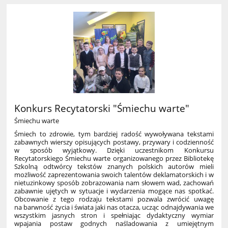
Konkurs Recytatorski "Śmiechu warte"
Śmiechu warte
Śmiech to zdrowie, tym bardziej radość wywoływana tekstami
zabawnych wierszy opisujących postawy, przywary i codzienność
w sposób wyjątkowy. Dzięki uczestnikom Konkursu
Recytatorskiego Śmiechu warte organizowanego przez Bibliotekę
Szkolną odtwórcy tekstów znanych polskich autorów mieli
możliwość zaprezentowania swoich talentów deklamatorskich i w
nietuzinkowy sposób zobrazowania nam słowem wad, zachowań
zabawnie ujętych w sytuacje i wydarzenia mogące nas spotkać.
Obcowanie z tego rodzaju tekstami pozwala zwrócić uwagę
na barwność życia i świata jaki nas otacza, ucząc odnajdywania we
wszystkim jasnych stron i spełniając dydaktyczny wymiar
wpajania postaw godnych naśladowania z umiejętnym