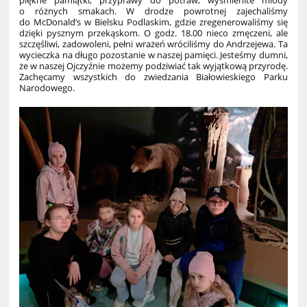
piękne pamiątki, przyprawy do potraw, wyśmienite miody
o różnych smakach. W drodze powrotnej zajechaliśmy
do McDonald’s w Bielsku Podlaskim, gdzie zregenerowaliśmy się
dzięki pysznym przekąskom. O godz. 18.00 nieco zmęczeni, ale
szczęśliwi, zadowoleni, pełni wrażeń wróciliśmy do Andrzejewa. Ta
wycieczka na długo pozostanie w naszej pamięci. Jesteśmy dumni,
że w naszej Ojczyźnie możemy podziwiać tak wyjątkową przyrodę.
Zachęcamy wszystkich do zwiedzania Białowieskiego Parku
Narodowego.