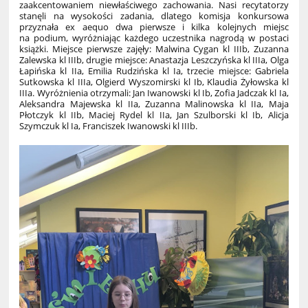
zaakcentowaniem niewłaściwego zachowania. Nasi recytatorzy
stanęli na wysokości zadania, dlatego komisja konkursowa
przyznała ex aequo dwa pierwsze i kilka kolejnych miejsc
na podium, wyróżniając każdego uczestnika nagrodą w postaci
książki. Miejsce pierwsze zajęły: Malwina Cygan kl IIIb, Zuzanna
Zalewska kl IIIb, drugie miejsce: Anastazja Leszczyńska kl IIIa, Olga
Łapińska kl IIa, Emilia Rudzińska kl Ia, trzecie miejsce: Gabriela
Sutkowska kl IIIa, Olgierd Wyszomirski kl Ib, Klaudia Żyłowska kl
IIIa. Wyróżnienia otrzymali: Jan Iwanowski kl Ib, Zofia Jadczak kl Ia,
Aleksandra Majewska kl IIa, Zuzanna Malinowska kl IIa, Maja
Płotczyk kl IIb, Maciej Rydel kl IIa, Jan Szulborski kl Ib, Alicja
Szymczuk kl Ia, Franciszek Iwanowski kl IIIb.