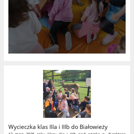
Wycieczka klas IIIa i IIIb do Białowieży