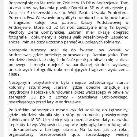
Rozpoczął się na Mauzoleum Żołnierzy 18 DP w Andrzejewie. Tam
uczestników wydarzenia powitał Dyrektor SP w Andrzejewie p.
Wojciech Strzeszewski oraz p. Wójt Beata Urszula Ponichtera.
Potem p. Ewa Warszawin przybliżyła uczniom historię powstania
i tragiczne koleje losu patrona Szkoły Podstawowej w
Andrzejewie, która od 52 lat nosi zaszczytne imię 18 Dywizji
Piechoty Ziemi Łomżyńskiej. Zebrani mieli okazję obejrzeć
fotografie i dokumenty z okresu walk wrześniowych. Zapalono
znicze i minutą ciszy uczczono pamięć 400 poległych żołnierzy.
Następnie wszyscy udali się do świątyni pw. WNMP w
Andrzejewie, gdzie prelekcję poprowadził p. Damian Jasko. Tam
młodzież dowiedziała się, że kościół pełnił po bitwie rolę szpitala
polowego i mogła obejrzeć w parafialnej stodole, wystawę
unikatowych fotografii, dokumentujących tragiczne wydarzenia
1939 r.
Następnym przystankiem było miejsce ostatecznego starcia
kolumny szturmowej „Taran”, gdzie obecnie znajduje się
przydrożna kapliczka ufundowana przez walczącego w bitwie w
szeregach 33 pp z Łomży - Stanisława Ościłowskiego,
mieszkającego przed laty w Andrzejewie.
Po krótkim odpoczynku młodzi cykliści udali się do Łętownicy,
gdzie młodzież skupiła się u stóp postumentu poświęconego
żołnierzom 18 DP. Uczestnicy rajdu poznali ważne daty, nazwiska
i epizody bitwy. Wypowiedzi poparte były oglądaniem fotografii
i dokumentów z tamtego okresu. Na koniec, jak co roku,
organizatorzy przeprowadzili quiz, sprawdzający wiedzę