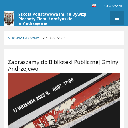
LOGOWANIE
Szkoła Podstawowa im. 18 Dywizji
Piechoty Ziemi Łomżyńskiej
w Andrzejewie
STRONA GŁÓWNA
AKTUALNOŚCI
Aktualności
Zapraszamy do Biblioteki Publicznej Gminy
Andrzejewo