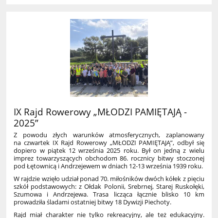
IX Rajd Rowerowy „MŁODZI PAMIĘTAJĄ -
2025”
Z powodu złych warunków atmosferycznych, zaplanowany
na czwartek IX Rajd Rowerowy „MŁODZI PAMIĘTAJĄ”, odbył się
dopiero w piątek 12 września 2025 roku. Był on jedną z wielu
imprez towarzyszących obchodom 86. rocznicy bitwy stoczonej
pod Łętownicą i Andrzejewem w dniach 12-13 września 1939 roku.
W rajdzie wzięło udział ponad 70. miłośników dwóch kółek z pięciu
szkół podstawowych: z Ołdak Polonii, Srebrnej, Starej Ruskołęki,
Szumowa i Andrzejewa. Trasa licząca łącznie blisko 10 km
prowadziła śladami ostatniej bitwy 18 Dywizji Piechoty.
Rajd miał charakter nie tylko rekreacyjny, ale też edukacyjny.