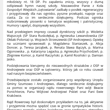
młodzieży nt. 18 DP. Po zapaleniu zniczy, wszyscy z dumą
odśpiewali hymn naszej szkoły. Niezawodne Panie z Koła
Gospodyń Wiejskich „Łętowianie” zadbały o posiłek regeneracyjny
i przygotowały dla nas ognisko, pyszne przekąski, napoje oraz
ciasta. Za co im serdecznie dziękujemy. Podczas ogniska
rozbrzmiewały piosenki o tematyce wojskowej i patriotycznej.
Humory i apetyt, dopisywały wszystkim.
Nad przebiegiem imprezy czuwali dyrektorzy szkół: p. Wioletta
Wajszczyk (SP Stara Ruskołęka), p. Agnieszka Lewandowska (SP
Ołdaki Polonia) i p. Wojciech Strzeszewski (SP Andrzejewo). Opiekę
na uczniami sprawowali: p. Magdalena Staniaszek, p. Alicja
Doncer, p. Teresa Jarząbek, p. Renata Sława Bączyk, p. Marina
Ogonowska , p. Katarzyna Legacka, p. Agnieszka Przychodzeń, p.
Zbigniew Komor, p. Kamil Raczyński. p. Kamil Rosiński i p. Damian
Jasko.
Podziękowania kierujemy do niezawodnych strażaków z OSP w
Andrzejewie oraz OSP w Łętownicy, którzy jak co roku czuwali
nad naszym bezpieczeństwem.
Przedsięwzięcie zostało zorganizowane przy współpracy Urzędu
Gminy Szumowo i Andrzejewo, dlatego serdecznie dziękujemy
za pomoc w organizacji rajdu rowerowego Pani wójt Beacie
Ponichterze, Panu Wójtowi Andrzejowi Pskiet oraz Pani Ewie
Krakówce.
Rajd Rowerowy był doskonałym przykładem na to, jak aktywnie
i przyjemnie można spędzić czas w gronie sympatyków historii.
Słoneczna pogoda, piękne krajobrazy oraz serdeczna atmosfera