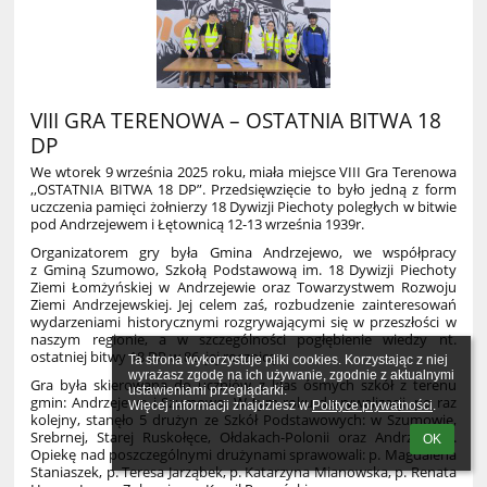
VIII GRA TERENOWA – OSTATNIA BITWA 18
DP
We wtorek 9 września 2025 roku, miała miejsce VIII Gra Terenowa
,,OSTATNIA BITWA 18 DP”. Przedsięwzięcie to było jedną z form
uczczenia pamięci żołnierzy 18 Dywizji Piechoty poległych w bitwie
pod Andrzejewem i Łętownicą 12-13 września 1939r.
Organizatorem gry była Gmina Andrzejewo, we współpracy
z Gminą Szumowo, Szkołą Podstawową im. 18 Dywizji Piechoty
Ziemi Łomżyńskiej w Andrzejewie oraz Towarzystwem Rozwoju
Ziemi Andrzejewskiej. Jej celem zaś, rozbudzenie zainteresowań
wydarzeniami historycznymi rozgrywającymi się w przeszłości w
naszym regionie, a w szczególności pogłębienie wiedzy nt.
ostatniej bitwy 18 DP w 86. jej rocznicę.
Ta strona wykorzystuje pliki cookies. Korzystając z niej 
wyrażasz zgodę na ich używanie, zgodnie z aktualnymi 
Gra była skierowana do uczniów z klas ósmych szkół z terenu
ustawieniami przeglądarki.

gmin: Andrzejewo i Szumowo. W tym roku do rywalizacji, po raz
Więcej informacji znajdziesz w 
Polityce prywatności
.
kolejny, stanęło 5 drużyn ze Szkół Podstawowych: w Szumowie,
Srebrnej, Starej Ruskołęce, Ołdakach-Polonii oraz Andrzejewie.
OK
Opiekę nad poszczególnymi drużynami sprawowali: p. Magdalena
Staniaszek, p. Teresa Jarząbek, p. Katarzyna Mianowska, p. Renata