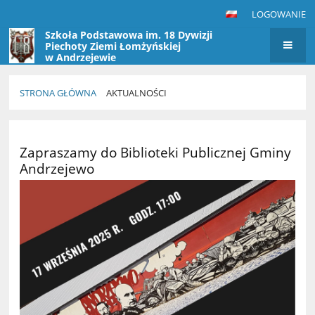
LOGOWANIE
Szkoła Podstawowa im. 18 Dywizji
Piechoty Ziemi Łomżyńskiej
w Andrzejewie
STRONA GŁÓWNA
AKTUALNOŚCI
Aktualności
Zapraszamy do Biblioteki Publicznej Gminy
Andrzejewo