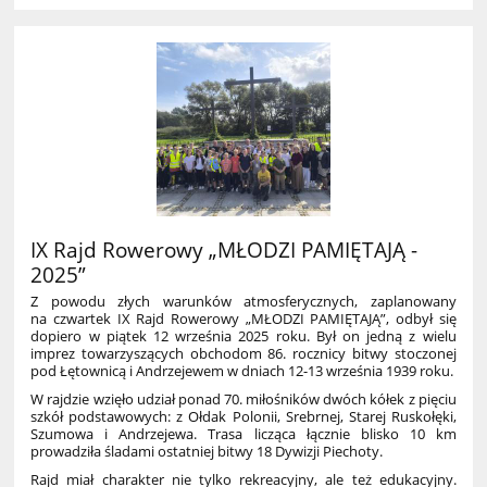
IX Rajd Rowerowy „MŁODZI PAMIĘTAJĄ -
2025”
Z powodu złych warunków atmosferycznych, zaplanowany
na czwartek IX Rajd Rowerowy „MŁODZI PAMIĘTAJĄ”, odbył się
dopiero w piątek 12 września 2025 roku. Był on jedną z wielu
imprez towarzyszących obchodom 86. rocznicy bitwy stoczonej
pod Łętownicą i Andrzejewem w dniach 12-13 września 1939 roku.
W rajdzie wzięło udział ponad 70. miłośników dwóch kółek z pięciu
szkół podstawowych: z Ołdak Polonii, Srebrnej, Starej Ruskołęki,
Szumowa i Andrzejewa. Trasa licząca łącznie blisko 10 km
prowadziła śladami ostatniej bitwy 18 Dywizji Piechoty.
Rajd miał charakter nie tylko rekreacyjny, ale też edukacyjny.