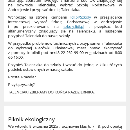
Skanując aparatem swojego smartfona kod QR znajdujący się
na odwrocie Talenciaka, wybrać Szkołę Podstawową w
Andrzejewie i przypisać do niej Talenciaka.
Wchodząc na stronę Kampanii
lidl.pl/Szkoly
w przeglądarce
internetowej wybrać Szkołę Podstawową w Andrzejewie
i po przekierowaniu na
szkoly.lidl.pl
, przepisać kod
alfanumeryczny znajdujący się na Talenciaku, a następnie
przypisać Talenciak do naszej szkoły
W przypadku problemów technicznych z przypisaniem Talenciaka
do wybranej Placówki Oświatowej, masz prawo skorzystać
z pomocy infolinii pod nr+48 22 262 99 00 w godzinach od 8:00
do 16:00.
Przynieś Talenciaka do szkoły i wrzuć do jednej z kilku żółtych
pudełek ustawionych w naszej szkole.
Proste! Prawda?
Przyłączysz się?
TALENCIAKI ZBIERAMY DO KOŃCA PAŹDZIERNIKA.
Piknik ekologiczny
We wtorek, 9 września 2025r., uczniowie klas 6, 7 i 8, pod opieką