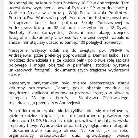
Rozpoczął się na Mauzoleum Żołnierzy 18 DP w Andrzejewie. Tam
uczestników wydarzenia powitał Dyrektor SP w Andrzejewie p.
Wojciech Strzeszewski oraz p. Wójt Beata Urszula Ponichtera.
Potem p. Ewa Warszawin przybliżyła uczniom historię powstania
i tragiczne koleje losu patrona Szkoły Podstawowej w
Andrzejewie, która od 52 lat nosi zaszczytne imię 18 Dywizji
Piechoty Ziemi Łomżyńskiej. Zebrani mieli okazję obejrzeć
fotografie i dokumenty z okresu walk wrześniowych. Zapalono
znicze i minutą ciszy uczczono pamięć 400 poległych żołnierzy.
Następnie wszyscy udali się do świątyni pw. WNMP w
Andrzejewie, gdzie prelekcję poprowadził p. Damian Jasko. Tam
młodzież dowiedziała się, że kościół pełnił po bitwie rolę szpitala
polowego i mogła obejrzeć w parafialnej stodole, wystawę
unikatowych fotografii, dokumentujących tragiczne wydarzenia
1939 r.
Następnym przystankiem było miejsce ostatecznego starcia
kolumny szturmowej „Taran”, gdzie obecnie znajduje się
przydrożna kapliczka ufundowana przez walczącego w bitwie w
szeregach 33 pp z Łomży - Stanisława Ościłowskiego,
mieszkającego przed laty w Andrzejewie.
Po krótkim odpoczynku młodzi cykliści udali się do Łętownicy,
gdzie młodzież skupiła się u stóp postumentu poświęconego
żołnierzom 18 DP. Uczestnicy rajdu poznali ważne daty, nazwiska
i epizody bitwy. Wypowiedzi poparte były oglądaniem fotografii
i dokumentów z tamtego okresu. Na koniec, jak co roku,
organizatorzy przeprowadzili quiz, sprawdzający wiedzę