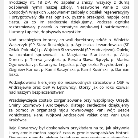
młodzieży nt. 18 DP. Po zapaleniu zniczy, wszyscy z dumą
odśpiewali hymn naszej szkoły. Niezawodne Panie z Koła
Gospodyń Wiejskich „Łętowianie” zadbały o posiłek regeneracyjny
i przygotowały dla nas ognisko, pyszne przekąski, napoje oraz
ciasta. Za co im serdecznie dziękujemy. Podczas ogniska
rozbrzmiewały piosenki o tematyce wojskowej i patriotycznej.
Humory i apetyt, dopisywały wszystkim.
Nad przebiegiem imprezy czuwali dyrektorzy szkół: p. Wioletta
Wajszczyk (SP Stara Ruskołęka), p. Agnieszka Lewandowska (SP
Ołdaki Polonia) i p. Wojciech Strzeszewski (SP Andrzejewo). Opiekę
na uczniami sprawowali: p. Magdalena Staniaszek, p. Alicja
Doncer, p. Teresa Jarząbek, p. Renata Sława Bączyk, p. Marina
Ogonowska , p. Katarzyna Legacka, p. Agnieszka Przychodzeń, p.
Zbigniew Komor, p. Kamil Raczyński. p. Kamil Rosiński i p. Damian
Jasko.
Podziękowania kierujemy do niezawodnych strażaków z OSP w
Andrzejewie oraz OSP w Łętownicy, którzy jak co roku czuwali
nad naszym bezpieczeństwem.
Przedsięwzięcie zostało zorganizowane przy współpracy Urzędu
Gminy Szumowo i Andrzejewo, dlatego serdecznie dziękujemy
za pomoc w organizacji rajdu rowerowego Pani wójt Beacie
Ponichterze, Panu Wójtowi Andrzejowi Pskiet oraz Pani Ewie
Krakówce.
Rajd Rowerowy był doskonałym przykładem na to, jak aktywnie
i przyjemnie można spędzić czas w gronie sympatyków historii.
Słoneczna pogoda, piękne krajobrazy oraz serdeczna atmosfera