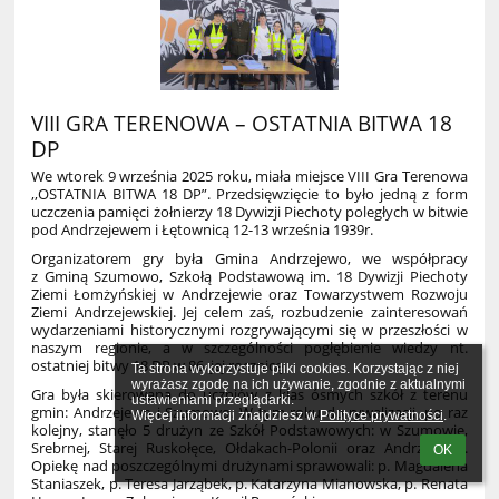
VIII GRA TERENOWA – OSTATNIA BITWA 18
DP
We wtorek 9 września 2025 roku, miała miejsce VIII Gra Terenowa
,,OSTATNIA BITWA 18 DP”. Przedsięwzięcie to było jedną z form
uczczenia pamięci żołnierzy 18 Dywizji Piechoty poległych w bitwie
pod Andrzejewem i Łętownicą 12-13 września 1939r.
Organizatorem gry była Gmina Andrzejewo, we współpracy
z Gminą Szumowo, Szkołą Podstawową im. 18 Dywizji Piechoty
Ziemi Łomżyńskiej w Andrzejewie oraz Towarzystwem Rozwoju
Ziemi Andrzejewskiej. Jej celem zaś, rozbudzenie zainteresowań
wydarzeniami historycznymi rozgrywającymi się w przeszłości w
naszym regionie, a w szczególności pogłębienie wiedzy nt.
ostatniej bitwy 18 DP w 86. jej rocznicę.
Ta strona wykorzystuje pliki cookies. Korzystając z niej 
wyrażasz zgodę na ich używanie, zgodnie z aktualnymi 
Gra była skierowana do uczniów z klas ósmych szkół z terenu
ustawieniami przeglądarki.

gmin: Andrzejewo i Szumowo. W tym roku do rywalizacji, po raz
Więcej informacji znajdziesz w 
Polityce prywatności
.
kolejny, stanęło 5 drużyn ze Szkół Podstawowych: w Szumowie,
Srebrnej, Starej Ruskołęce, Ołdakach-Polonii oraz Andrzejewie.
OK
Opiekę nad poszczególnymi drużynami sprawowali: p. Magdalena
Staniaszek, p. Teresa Jarząbek, p. Katarzyna Mianowska, p. Renata