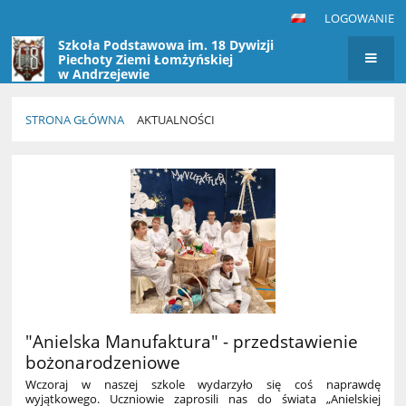
LOGOWANIE
Szkoła Podstawowa im. 18 Dywizji
Piechoty Ziemi Łomżyńskiej
w Andrzejewie
STRONA GŁÓWNA
AKTUALNOŚCI
Aktualności
"Anielska Manufaktura" - przedstawienie
bożonarodzeniowe
Wczoraj w naszej szkole wydarzyło się coś naprawdę
wyjątkowego. Uczniowie zaprosili nas do świata „Anielskiej