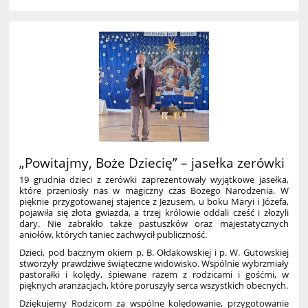
„Powitajmy, Boże Dziecię” – jasełka zerówki
19 grudnia dzieci z zerówki zaprezentowały wyjątkowe jasełka,
które przeniosły nas w magiczny czas Bożego Narodzenia. W
pięknie przygotowanej stajence z Jezusem, u boku Maryi i Józefa,
pojawiła się złota gwiazda, a trzej królowie oddali cześć i złożyli
dary. Nie zabrakło także pastuszków oraz majestatycznych
aniołów, których taniec zachwycił publiczność.
Dzieci, pod bacznym okiem p. B. Ołdakowskiej i p. W. Gutowskiej
stworzyły prawdziwe świąteczne widowisko. Wspólnie wybrzmiały
pastorałki i kolędy, śpiewane razem z rodzicami i gośćmi, w
pięknych aranżacjach, które poruszyły serca wszystkich obecnych.
Dziękujemy Rodzicom za wspólne kolędowanie, przygotowanie