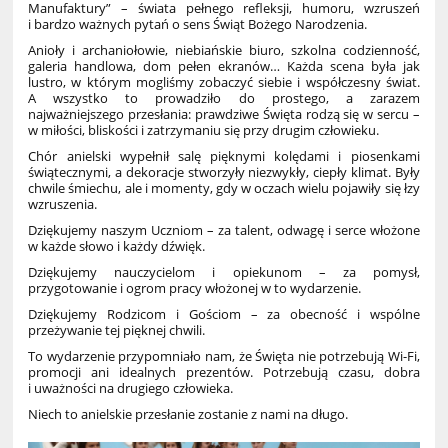
Manufaktury” – świata pełnego refleksji, humoru, wzruszeń
i bardzo ważnych pytań o sens Świąt Bożego Narodzenia.
Anioły i archaniołowie, niebiańskie biuro, szkolna codzienność,
galeria handlowa, dom pełen ekranów… Każda scena była jak
lustro, w którym mogliśmy zobaczyć siebie i współczesny świat.
A wszystko to prowadziło do prostego, a zarazem
najważniejszego przesłania: prawdziwe Święta rodzą się w sercu –
w miłości, bliskości i zatrzymaniu się przy drugim człowieku.
Chór anielski wypełnił salę pięknymi kolędami i piosenkami
świątecznymi, a dekoracje stworzyły niezwykły, ciepły klimat. Były
chwile śmiechu, ale i momenty, gdy w oczach wielu pojawiły się łzy
wzruszenia.
Dziękujemy naszym Uczniom – za talent, odwagę i serce włożone
w każde słowo i każdy dźwięk.
Dziękujemy nauczycielom i opiekunom – za pomysł,
przygotowanie i ogrom pracy włożonej w to wydarzenie.
Dziękujemy Rodzicom i Gościom – za obecność i wspólne
przeżywanie tej pięknej chwili.
To wydarzenie przypomniało nam, że Święta nie potrzebują Wi-Fi,
promocji ani idealnych prezentów. Potrzebują czasu, dobra
i uważności na drugiego człowieka.
Niech to anielskie przesłanie zostanie z nami na długo.