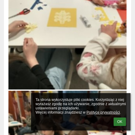
Ta strona wykorzystuje pliki cookies. Korzystając z niej 
wyrażasz zgodę na ich używanie, zgodnie z aktualnymi 
ustawieniami przeglądarki.

Więcej informacji znajdziesz w 
Polityce prywatności
.
OK